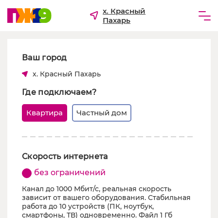
х. Красный
Пахарь
Частным лицам
Ваш город
Бизнесу
х. Красный Пахарь
Для ТСЖ и УК
Где подключаем?
О компании
Квартира
Частный дом
Скорость интернета
без ограничений
Канал до 1000 Мбит/с, реальная скорость
зависит от вашего оборудования. Стабильная
работа до 10 устройств (ПК, ноутбук,
смартфоны, ТВ) одновременно. Файл 1 Гб