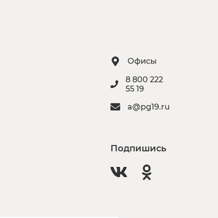
Офисы
8 800 222
55 19
a@pg19.ru
Подпишись