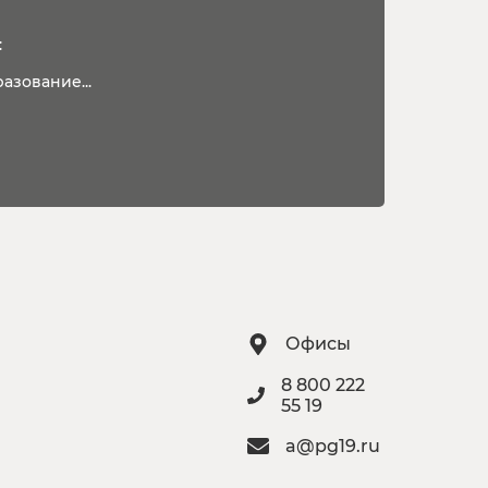
:
азование...
Офисы
8 800 222
55 19
a@pg19.ru