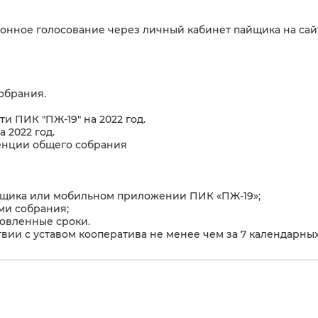
нное голосование через личный кабинет пайщика на сайте 
обрания.
и ПИК "ПЖ-19" на 2022 год.
 2022 год.
енции общего собрания
йщика или мобильном приложении ПИК «ПЖ-19»;
ми собрания;
новленные сроки.
ии с уставом кооператива не менее чем за 7 календарных