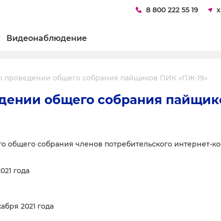
8 800 222 55 19
х
Видеонаблюдение
о проведении общего собрания пайщиков ПИК «ПЖ-19»
дении общего собрания пайщик
о общего собрания членов потребительского интернет-ко
021 года
абря 2021 года