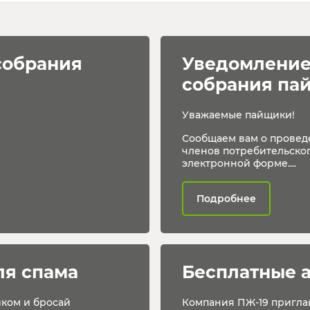
собрания 
Уведомление
собрания па
Уважаемые пайщики!
Сообщаем вам о провед
членов потребительског
электронной форме....
Подробнее
ля спама
Бесплатные 
иком и бросай
Компания ПЖ-19 пригла